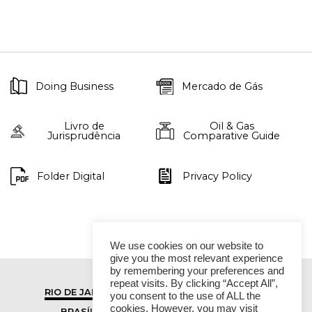
Doing Business
Mercado de Gás
Livro de
Oil & Gas
Jurisprudência
Comparative Guide
Folder Digital
Privacy Policy
We use cookies on our website to
give you the most relevant experience
by remembering your preferences and
repeat visits. By clicking “Accept All”,
RIO DE JANEIRO
SÃO PAULO
you consent to the use of ALL the
cookies. However, you may visit
BRASÍLIA
VITÓRIA