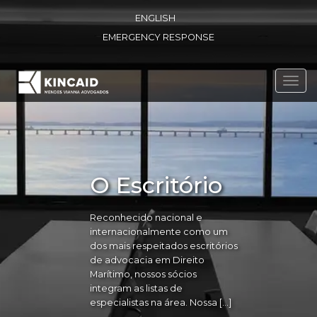
ENGLISH
EMERGENCY RESPONSE
Toggl
navig
O Escritório
Reconhecido nacional e
internacionalmente como um
dos mais respeitados escritórios
de advocacia em Direito
Marítimo, nossos sócios
integram as listas de
especialistas na área. Nossa […]