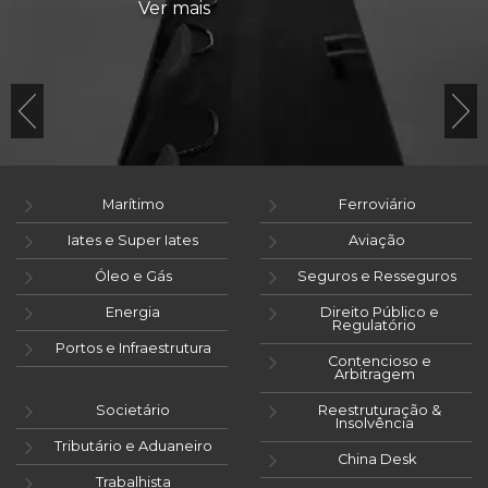
Ver mais
Marítimo
Ferroviário
Iates e Super Iates
Aviação
Óleo e Gás
Seguros e Resseguros
Energia
Direito Público e
Regulatório
Portos e Infraestrutura
Contencioso e
Arbitragem
Societário
Reestruturação &
Insolvência
Tributário e Aduaneiro
China Desk
Trabalhista