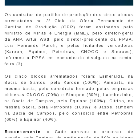
Os contratos de partilha de produção dos cinco blocos
arrematados no 3º Ciclo da Oferta Permanente de
Partilha de Produção (OPP) foram assinados pelo
Ministro de Minas e Energia (MME), pelo diretor-geral
da ANP, Artur Watt, pelo diretor-presidente da PPSA,
Luis Fernando Paroli, e pelas licitantes vencedoras
(Karoon, Equinor, Petrobras, CNOOC e Sinopec),
informou a PPSA em comunicado divulgado na sexta-
feira (3).
Os cinco blocos arrematados foram: Esmeralda, na
Bacia de Santos, pela Karoon (100%); Ametista, na
mesma bacia, pelo consórcio formado pelas empresas
chinesas CNOOC (70%) e Sinopec (30%); Itaimbezinho,
na Bacia de Campos, pela Equinor (100%); Citrino, na
mesma bacia, pela Petrobras (100%); e Jaspe, também
na Bacia de Campos, pelo consórcio entre Petrobras
(60%) e Equinor (40%).
Recentemente
, o Cade aprovou o processo de
cessão, pela Equinor, da participação de 50% no bloco