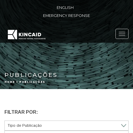
ENGLISH
EMERGENCY RESPONSE
Toggl
navig
PUBLICAÇÕES
HOME > PUBLICAÇÕES
FILTRAR POR: