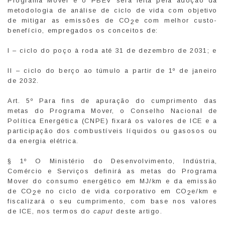
Programa Mover e o PBEV será feita pela adoção da
metodologia de análise de ciclo de vida com objetivo
de mitigar as emissões de CO
e com melhor custo-
2
benefício, empregados os conceitos de:
I – ciclo do poço à roda até 31 de dezembro de 2031; e
II – ciclo do berço ao túmulo a partir de 1º de janeiro
de 2032.
Art. 5º Para fins de apuração do cumprimento das
metas do Programa Mover, o Conselho Nacional de
Política Energética (CNPE) fixará os valores de ICE e a
participação dos combustíveis líquidos ou gasosos ou
da energia elétrica.
§ 1º O Ministério do Desenvolvimento, Indústria,
Comércio e Serviços definirá as metas do Programa
Mover do consumo energético em MJ/km e da emissão
de CO
e no ciclo de vida corporativo em CO
e/km e
2
2
fiscalizará o seu cumprimento, com base nos valores
de ICE, nos termos do
caput
deste artigo.