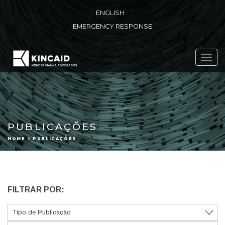
ENGLISH
EMERGENCY RESPONSE
Toggl
navig
PUBLICAÇÕES
HOME > PUBLICAÇÕES
FILTRAR POR: