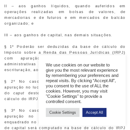
II – aos ganhos líquidos, quando auferidos em
operações realizadas em bolsas de valores, de
mercadorias e de futuros e em mercados de balcão
organizado; e
III – aos ganhos de capital, nas demais situações.
§ 1º Poderão ser deduzidas da base de cálculo do
Imposto sobre a Renda das Pessoas Jurídicas (IRPJ)
com apuração no lucro real as despesas
administrativas ou financeiras necessárias à emissão, à
We use cookies on our website to
escrituração, ao registro e à negociação do CGOB.
give you the most relevant experience
by remembering your preferences and
repeat visits. By clicking “Accept All”,
§ 2º No caso de alienante pessoa jurídica com
you consent to the use of ALL the
apuração no lucro real, o ganho de que trata o inciso III
cookies. However, you may visit
do
caput
deste artigo será computado na base de
"Cookie Settings" to provide a
cálculo do IRPJ.
controlled consent.
§ 3º No caso de alienante pessoa jurídica com
Cookie Settings
Accept All
apuração no lucro presumido ou lucro arbitrado
enquadrado no inciso III do
caput
deste artigo, o ganho
de capital será computado na base de cálculo do IRPJ