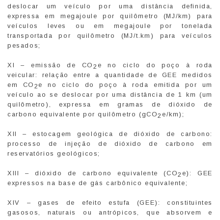
deslocar um veículo por uma distância definida,
expressa em megajoule por quilômetro (MJ/km) para
veículos leves ou em megajoule por tonelada
transportada por quilômetro (MJ/t.km) para veículos
pesados;
XI – emissão de CO
e no ciclo do poço à roda
2
veicular: relação entre a quantidade de GEE medidos
em CO
e no ciclo do poço à roda emitida por um
2
veículo ao se deslocar por uma distância de 1 km (um
quilômetro), expressa em gramas de dióxido de
carbono equivalente por quilômetro (gCO
e/km);
2
XII – estocagem geológica de dióxido de carbono:
processo de injeção de dióxido de carbono em
reservatórios geológicos;
XIII – dióxido de carbono equivalente (CO
e): GEE
2
expressos na base de gás carbônico equivalente;
XIV – gases de efeito estufa (GEE): constituintes
gasosos, naturais ou antrópicos, que absorvem e