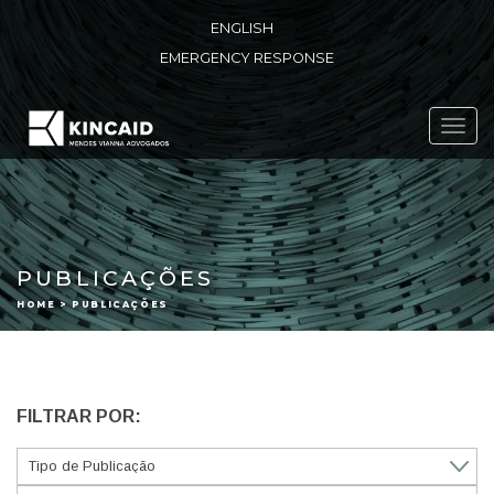
ENGLISH
EMERGENCY RESPONSE
Toggl
navig
PUBLICAÇÕES
HOME > PUBLICAÇÕES
FILTRAR POR: