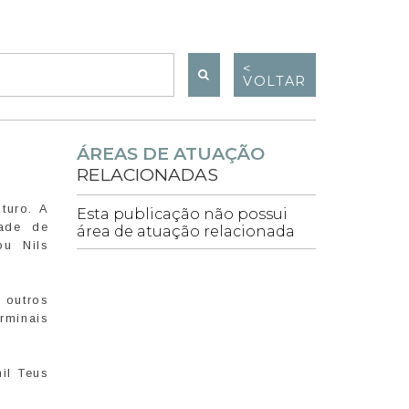
<
VOLTAR
ÁREAS DE ATUAÇÃO
RELACIONADAS
turo. A
Esta publicação não possui
dade de
área de atuação relacionada
ou Nils
 outros
rminais
il Teus