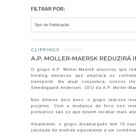
FILTRAR POR:
CLIPPINGS
-
30/06/09
A.P. MOLLER-MAERSK REDUZIRÁ 
O grupo A.P. Moller-Maersk anunciou que red
holding destacou que ampliará os contrat
transporte. Na atual conjuntura, nossos in
Smedegaard Andersen, CEO da A.P. Moller-Mae
Nos últimos dois anos, o grupo realizou in
projetos. Com a mudança de foco nos inve
portuários são os que devem receber mais at
Atualmente, o grupo dinamarquês tem 70 na
(unidade de medida equivalente a um contêiner