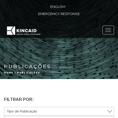
ENGLISH
EMERGENCY RESPONSE
Toggl
navig
PUBLICAÇÕES
HOME > PUBLICAÇÕES
FILTRAR POR: