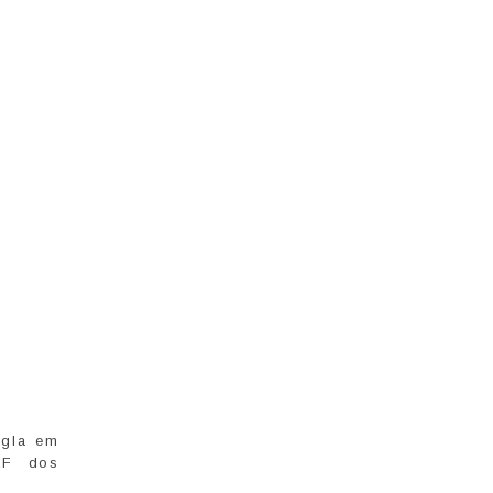
igla em
RF dos