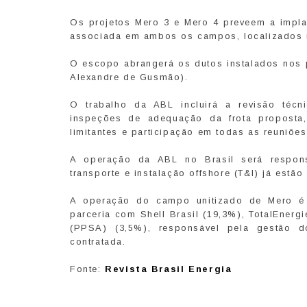
Os projetos Mero 3 e Mero 4 preveem a impla
associada em ambos os campos, localizados n
O escopo abrangerá os dutos instalados nos
Alexandre de Gusmão).
O trabalho da ABL incluirá a revisão téc
inspeções de adequação da frota proposta,
limitantes e participação em todas as reuniõ
A operação da ABL no Brasil será respons
transporte e instalação offshore (T&I) já estã
A operação do campo unitizado de Mero é 
parceria com Shell Brasil (19,3%), TotalEner
(PPSA) (3,5%), responsável pela gestão d
contratada.
Fonte:
Revista Brasil Energia