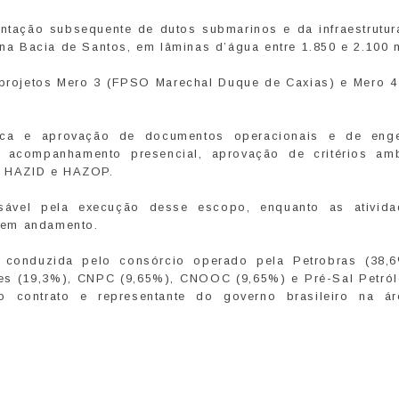
ntação subsequente de dutos submarinos e da infraestrutu
a Bacia de Santos, em lâminas d’água entre 1.850 e 2.100 
 projetos Mero 3 (FPSO Marechal Duque de Caxias) e Mero 
nica e aprovação de documentos operacionais e de enge
 acompanhamento presencial, aprovação de critérios amb
es HAZID e HAZOP.
ável pela execução desse escopo, enquanto as ativid
o em andamento.
conduzida pelo consórcio operado pela Petrobras (38,
gies (19,3%), CNPC (9,65%), CNOOC (9,65%) e Pré-Sal Petról
o contrato e representante do governo brasileiro na á