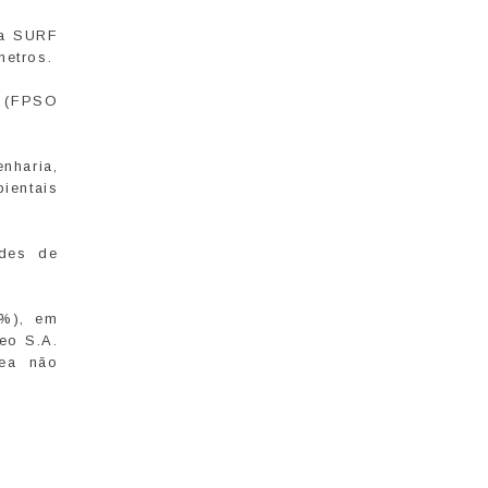
ra SURF
metros.
4 (FPSO
nharia,
ientais
ades de
6%), em
eo S.A.
rea não