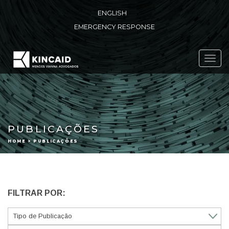
ENGLISH
EMERGENCY RESPONSE
Toggl
navig
PUBLICAÇÕES
HOME > PUBLICAÇÕES
FILTRAR POR: