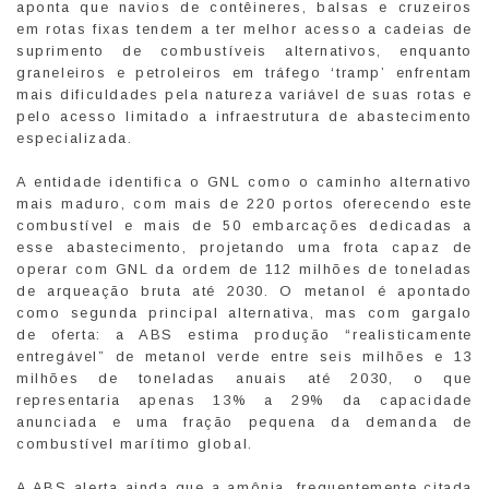
aponta que navios de contêineres, balsas e cruzeiros
em rotas fixas tendem a ter melhor acesso a cadeias de
suprimento de combustíveis alternativos, enquanto
graneleiros e petroleiros em tráfego ‘tramp’ enfrentam
mais dificuldades pela natureza variável de suas rotas e
pelo acesso limitado a infraestrutura de abastecimento
especializada.
A entidade identifica o GNL como o caminho alternativo
mais maduro, com mais de 220 portos oferecendo este
combustível e mais de 50 embarcações dedicadas a
esse abastecimento, projetando uma frota capaz de
operar com GNL da ordem de 112 milhões de toneladas
de arqueação bruta até 2030. O metanol é apontado
como segunda principal alternativa, mas com gargalo
de oferta: a ABS estima produção “realisticamente
entregável” de metanol verde entre seis milhões e 13
milhões de toneladas anuais até 2030, o que
representaria apenas 13% a 29% da capacidade
anunciada e uma fração pequena da demanda de
combustível marítimo global.
A ABS alerta ainda que a amônia, frequentemente citada