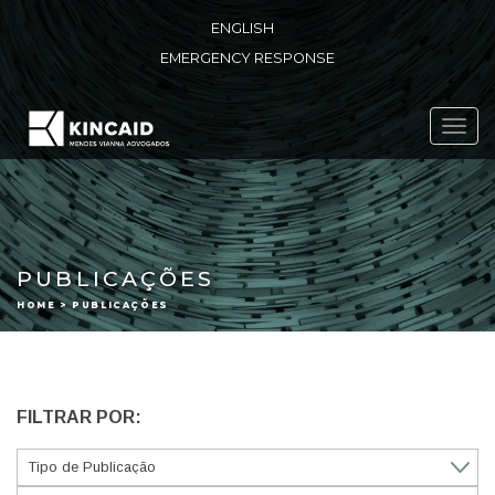
ENGLISH
EMERGENCY RESPONSE
Toggl
navig
PUBLICAÇÕES
HOME > PUBLICAÇÕES
FILTRAR POR: