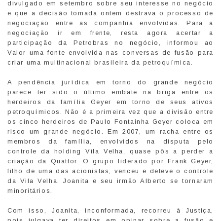
divulgado em setembro sobre seu interesse no negócio
e que a decisão tomada ontem destrava o processo de
negociação entre as companhia envolvidas. Para a
negociação ir em frente, resta agora acertar a
participação da Petrobras no negócio, informou ao
Valor uma fonte envolvida nas conversas de fusão para
criar uma multinacional brasileira da petroquímica.
A pendência jurídica em torno do grande negócio
parece ter sido o último embate na briga entre os
herdeiros da família Geyer em torno de seus ativos
petroquímicos. Não é a primeira vez que a divisão entre
os cinco herdeiros de Paulo Fontainha Geyer coloca em
risco um grande negócio. Em 2007, um racha entre os
membros da família, envolvidos na disputa pelo
controle da holding Vila Velha, quase pôs a perder a
criação da Quattor. O grupo liderado por Frank Geyer,
filho de uma das acionistas, venceu e deteve o controle
da Vila Velha. Joanita e seu irmão Alberto se tornaram
minoritários.
Com isso, Joanita, inconformada, recorreu à Justiça,
pois julgava ter direitos em opinar sobre a fusão e