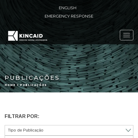
ENGLISH
EMERGENCY RESPONSE
Toggl
navig
PUBLICAÇÕES
HOME > PUBLICAÇÕES
FILTRAR POR: