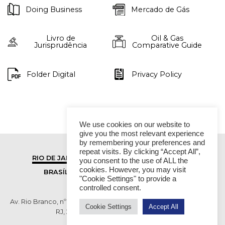
Doing Business
Mercado de Gás
Livro de
Oil & Gas
Jurisprudência
Comparative Guide
Folder Digital
Privacy Policy
We use cookies on our website to
give you the most relevant experience
by remembering your preferences and
repeat visits. By clicking “Accept All”,
RIO DE JANEIRO
SÃO PAULO
you consent to the use of ALL the
cookies. However, you may visit
BRASÍLIA
VITÓRIA
"Cookie Settings" to provide a
controlled consent.
Av. Rio Branco, nº 01, 14º andar - Ed. RB1- Centro, Rio de Janeiro -
Cookie Settings
Accept All
RJ, 20090-003 TEL (55 21) 2276 6200