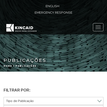
ENGLISH
EMERGENCY RESPONSE
Toggl
navig
PUBLICAÇÕES
HOME > PUBLICAÇÕES
FILTRAR POR: