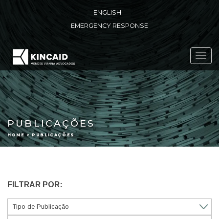
ENGLISH
EMERGENCY RESPONSE
Toggl
navig
PUBLICAÇÕES
HOME > PUBLICAÇÕES
FILTRAR POR: