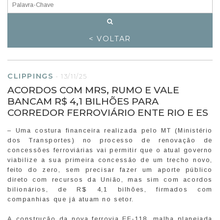
< VOLTAR
CLIPPINGS
-
13/11/25
ACORDOS COM MRS, RUMO E VALE
BANCAM R$ 4,1 BILHÕES PARA
CORREDOR FERROVIÁRIO ENTE RIO E ES
– Uma costura financeira realizada pelo MT (Ministério
dos Transportes) no processo de renovação de
concessões ferroviárias vai permitir que o atual governo
viabilize a sua primeira concessão de um trecho novo,
feito do zero, sem precisar fazer um aporte público
direto com recursos da União, mas sim com acordos
bilionários, de R$ 4,1 bilhões, firmados com
companhias que já atuam no setor.
A construção da nova ferrovia EF-118, malha planejada