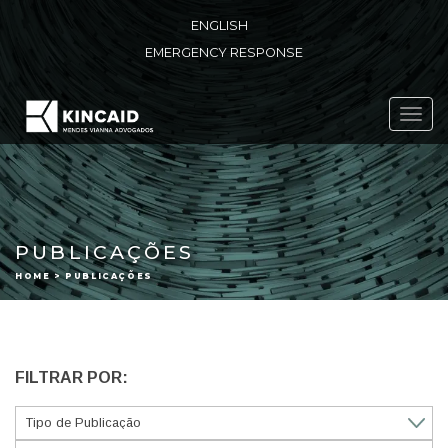
ENGLISH
EMERGENCY RESPONSE
Toggl
navig
PUBLICAÇÕES
HOME > PUBLICAÇÕES
FILTRAR POR: