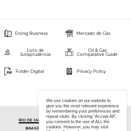
Doing Business
Mercado de Gás
Livro de
Oil & Gas
Jurisprudência
Comparative Guide
Folder Digital
Privacy Policy
We use cookies on our website to
give you the most relevant experience
by remembering your preferences and
repeat visits. By clicking “Accept All”,
RIO DE JANEIRO
SÃO PAULO
you consent to the use of ALL the
cookies. However, you may visit
BRASÍLIA
VITÓRIA