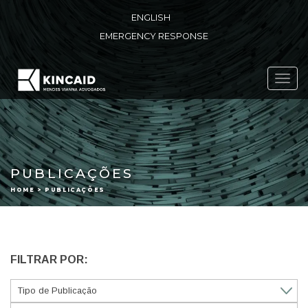
ENGLISH
EMERGENCY RESPONSE
Toggl
navig
PUBLICAÇÕES
HOME > PUBLICAÇÕES
FILTRAR POR: