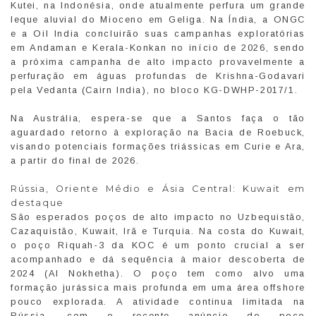
Kutei, na Indonésia, onde atualmente perfura um grande
leque aluvial do Mioceno em Geliga. Na Índia, a ONGC
e a Oil India concluirão suas campanhas exploratórias
em Andaman e Kerala-Konkan no início de 2026, sendo
a próxima campanha de alto impacto provavelmente a
perfuração em águas profundas de Krishna-Godavari
pela Vedanta (Cairn India), no bloco KG-DWHP-2017/1.
Na Austrália, espera-se que a Santos faça o tão
aguardado retorno à exploração na Bacia de Roebuck,
visando potenciais formações triássicas em Curie e Ara,
a partir do final de 2026.
Rússia, Oriente Médio e Ásia Central: Kuwait em
destaque
São esperados poços de alto impacto no Uzbequistão,
Cazaquistão, Kuwait, Irã e Turquia. Na costa do Kuwait,
o poço Riquah-3 da KOC é um ponto crucial a ser
acompanhado e dá sequência à maior descoberta de
2024 (Al Nokhetha). O poço tem como alvo uma
formação jurássica mais profunda em uma área offshore
pouco explorada. A atividade continua limitada na
Rússia, com o recente anúncio do poço