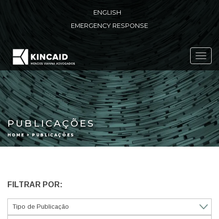
ENGLISH
EMERGENCY RESPONSE
Toggl
navig
PUBLICAÇÕES
HOME > PUBLICAÇÕES
FILTRAR POR: