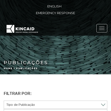
ENGLISH
EMERGENCY RESPONSE
Toggl
navig
PUBLICAÇÕES
HOME > PUBLICAÇÕES
FILTRAR POR: