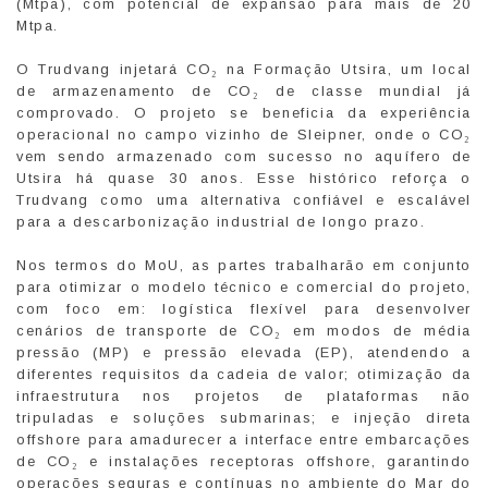
(Mtpa), com potencial de expansão para mais de 20
Mtpa.
O Trudvang injetará CO₂ na Formação Utsira, um local
de armazenamento de CO₂ de classe mundial já
comprovado. O projeto se beneficia da experiência
operacional no campo vizinho de Sleipner, onde o CO₂
vem sendo armazenado com sucesso no aquífero de
Utsira há quase 30 anos. Esse histórico reforça o
Trudvang como uma alternativa confiável e escalável
para a descarbonização industrial de longo prazo.
Nos termos do MoU, as partes trabalharão em conjunto
para otimizar o modelo técnico e comercial do projeto,
com foco em: logística flexível para desenvolver
cenários de transporte de CO₂ em modos de média
pressão (MP) e pressão elevada (EP), atendendo a
diferentes requisitos da cadeia de valor; otimização da
infraestrutura nos projetos de plataformas não
tripuladas e soluções submarinas; e injeção direta
offshore para amadurecer a interface entre embarcações
de CO₂ e instalações receptoras offshore, garantindo
operações seguras e contínuas no ambiente do Mar do