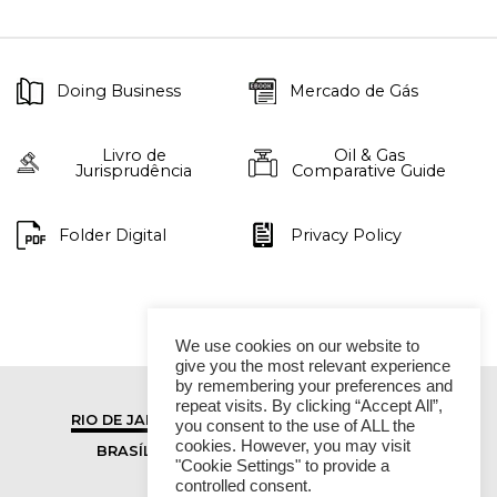
Doing Business
Mercado de Gás
Livro de
Oil & Gas
Jurisprudência
Comparative Guide
Folder Digital
Privacy Policy
We use cookies on our website to
give you the most relevant experience
by remembering your preferences and
repeat visits. By clicking “Accept All”,
RIO DE JANEIRO
SÃO PAULO
you consent to the use of ALL the
cookies. However, you may visit
BRASÍLIA
VITÓRIA
"Cookie Settings" to provide a
controlled consent.