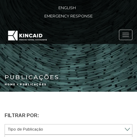
ENGLISH
EMERGENCY RESPONSE
Toggl
navig
PUBLICAÇÕES
HOME > PUBLICAÇÕES
FILTRAR POR: