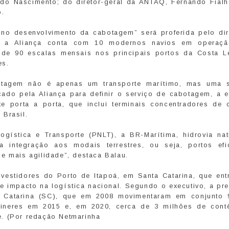
edo Nascimento; do diretor-geral da ANTAQ, Fernando Fialh
o.
o no desenvolvimento da cabotagem” será proferida pelo dir
, a Aliança conta com 10 modernos navios em operaç
de 90 escalas mensais nos principais portos da Costa L
es.
tagem não é apenas um transporte marítimo, mas uma 
çado pela Aliança para definir o serviço de cabotagem, a 
e porta a porta, que inclui terminais concentradores de 
 Brasil.
ogística e Transporte (PNLT), a BR-Marítima, hidrovia nat
ntegração aos modais terrestres, ou seja, portos efic
e mais agilidade”, destaca Balau.
vestidores do Porto de Itapoá, em Santa Catarina, que ent
impacto na logística nacional. Segundo o executivo, a pre
 Catarina (SC), que em 2008 movimentaram em conjunto 
ineres em 2015 e, em 2020, cerca de 3 milhões de contê
. (Por redação Netmarinha