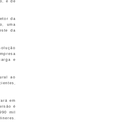
o, e de
etor da
ão, uma
este da
solução
empresa
carga e
ural ao
ientes,
rará em
visão é
990 mil
ineres.