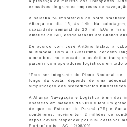
a presença do ministro dos Transportes, Alfr
executivos de grandes empresas de navegaçã
A palestra “A importância do porto brasileir
Aliança no dia 13, às 14h. Na cabotagem
capacidade semanal de 20 mil TEUs e mais 
América do Sul, desde Manaus até Buenos Air
De acordo com José Antônio Balau, a cabo
multimodal. Com a BR-Marítima, conceito lan
consolidou no mercado o autêntico transport
parceria com operadores logísticos em todo o
“Para ser integrante do Plano Nacional de L
longo da costa, depende de uma adequada i
simplificação dos procedimentos burocráticos 
A Aliança Navegação e Logística é um dos in
operação em meados de 2010 e terá um grande 
de que os Estados do Paraná (PR) e Santa
contêineres, movimentem 2 milhões de contê
Itapoá deverá responder por 20% deste volume
Florianópolis – SC. 12/08/09)