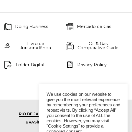
Doing Business
Mercado de Gás
Livro de
Oil & Gas
Jurisprudência
Comparative Guide
Folder Digital
Privacy Policy
We use cookies on our website to
give you the most relevant experience
by remembering your preferences and
repeat visits. By clicking “Accept All”,
RIO DE JANEIRO
SÃO PAULO
you consent to the use of ALL the
cookies. However, you may visit
BRASÍLIA
VITÓRIA
"Cookie Settings" to provide a
controlled consent.