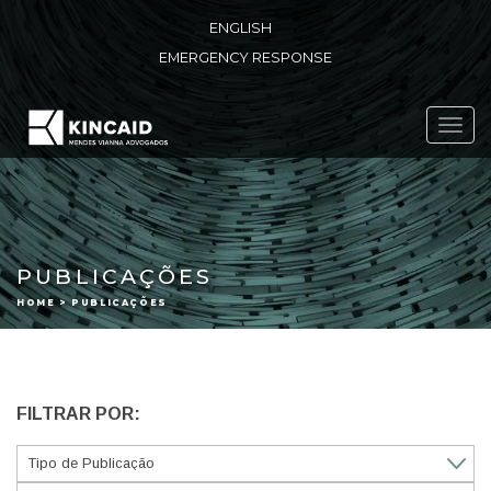
ENGLISH
EMERGENCY RESPONSE
Toggl
navig
PUBLICAÇÕES
HOME > PUBLICAÇÕES
FILTRAR POR: