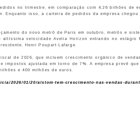
pedidos no trimestre, em comparação com 4,26 bilhões de e
m. Enquanto isso, a carteira de pedidos da empresa chegou 
nçamento do novo metrô de Paris em outubro, metrôs e sist
altíssima velocidade Avelia Horizon entrando no estágio f
residente, Henri Poupart-Lafarge.
fiscal de 2026, que incluem crescimento orgânico de venda
e impostos ajustada em torno de 7%. A empresa prevê que 
 milhões e 400 milhões de euros.
icia/2026/01/20/alstom-tem-crescimento-nas-vendas-durant