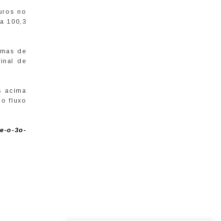
uros no
a 100,3
emas de
inal de
s acima
o fluxo
e-o-3o-