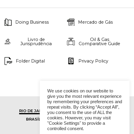
Doing Business
Mercado de Gás
Livro de
Oil & Gas
Jurisprudência
Comparative Guide
Folder Digital
Privacy Policy
We use cookies on our website to
give you the most relevant experience
by remembering your preferences and
repeat visits. By clicking “Accept All”,
RIO DE JANEIRO
SÃO PAULO
you consent to the use of ALL the
cookies. However, you may visit
BRASÍLIA
VITÓRIA
"Cookie Settings" to provide a
controlled consent.