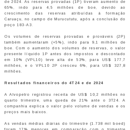
de 2024. As reservas provadas (1P) tiveram aumento de
65%, indo para 4,5 milhões de boe, devido ao
crescimento das reservas atribuídas à formação
Caruaçu, no campo de Murucututu, após a conclusão do
poço 183-A3.
Os volumes de reservas provadas e prováveis (2P)
também aumentaram (+5%), indo para 9,1 milhões de
boe. Com o aumento dos volumes de reservas, o valor
presente líquido 1P antes dos impostos e descontado
em 10% (VPL10) teve alta de 53%, para US$ 177,7
milhões, e o VPL10 2P cresceu 6%, para US$ 327,8
milhões.
Resultados financeiros do 4T24 e de 2024
A Alvopetro registrou receita de US$ 10,2 milhões no
quarto trimestre, uma queda de 21% ante o 3T24. A
companhia explica o valor pelo volume de vendas e os
preços mais baixos.
As vendas médias diárias do trimestre (1.738 mil boed)
foram 17% menores em comparação com o trimestre