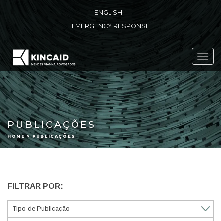
ENGLISH
EMERGENCY RESPONSE
Toggl
navig
PUBLICAÇÕES
HOME > PUBLICAÇÕES
FILTRAR POR: