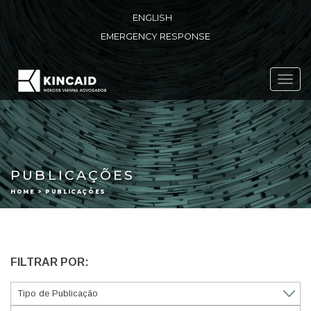
ENGLISH
EMERGENCY RESPONSE
Toggl
navig
PUBLICAÇÕES
HOME > PUBLICAÇÕES
FILTRAR POR: