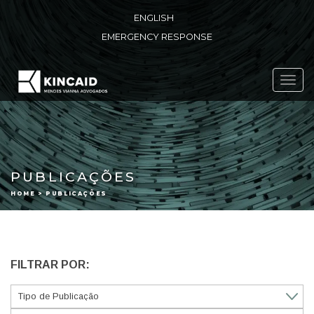
ENGLISH
EMERGENCY RESPONSE
Toggl
navig
PUBLICAÇÕES
HOME > PUBLICAÇÕES
FILTRAR POR: