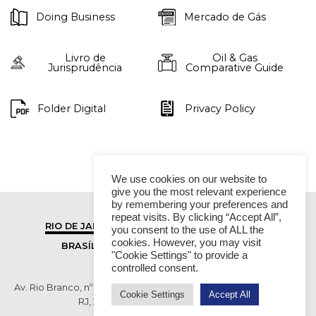
Doing Business
Mercado de Gás
Livro de
Oil & Gas
Jurisprudência
Comparative Guide
Folder Digital
Privacy Policy
We use cookies on our website to
give you the most relevant experience
by remembering your preferences and
repeat visits. By clicking “Accept All”,
RIO DE JANEIRO
SÃO PAULO
you consent to the use of ALL the
cookies. However, you may visit
BRASÍLIA
VITÓRIA
"Cookie Settings" to provide a
controlled consent.
Av. Rio Branco, nº 01, 14º andar - Ed. RB1- Centro, Rio de Janeiro -
Cookie Settings
Accept All
RJ, 20090-003 TEL (55 21) 2276 6200