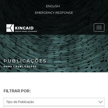
ENGLISH
EMERGENCY RESPONSE
Toggl
navig
PUBLICAÇÕES
HOME > PUBLICAÇÕES
FILTRAR POR: