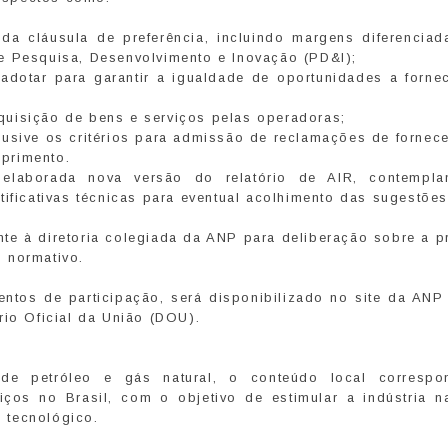
e da cláusula de preferência, incluindo margens diferenciad
e Pesquisa, Desenvolvimento e Inovação (PD&I);
dotar para garantir a igualdade de oportunidades a forne
uisição de bens e serviços pelas operadoras;
lusive os critérios para admissão de reclamações de fornec
primento.
elaborada nova versão do relatório de AIR, contempl
tificativas técnicas para eventual acolhimento das sugestões
te à diretoria colegiada da ANP para deliberação sobre a p
 normativo.
ntos de participação, será disponibilizado no site da ANP
rio Oficial da União (DOU).
de petróleo e gás natural, o conteúdo local corresp
os no Brasil, com o objetivo de estimular a indústria na
 tecnológico.