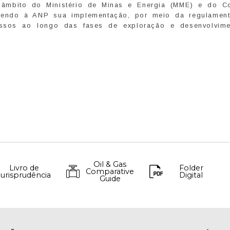
o âmbito do Ministério de Minas e Energia (MME) e do C
abendo à ANP sua implementação, por meio da regulamen
ssos ao longo das fases de exploração e desenvolvim
Oil & Gas
Livro de
Folder
Comparative
Jurisprudência
Digital
Guide