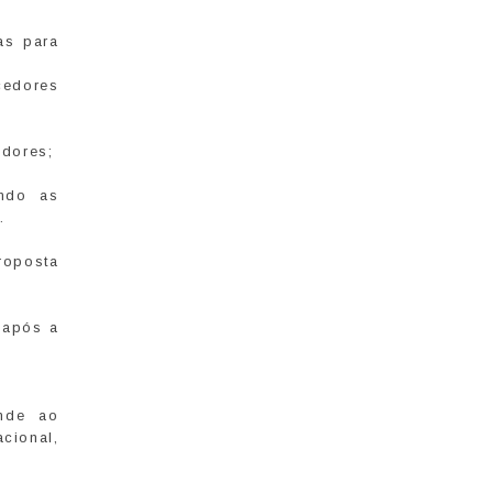
as para
cedores
edores;
ando as
.
roposta
 após a
onde ao
cional,