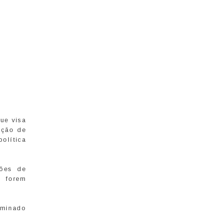
que visa
ição de
olítica
ções de
s forem
minado