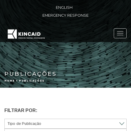
ENGLISH
EMERGENCY RESPONSE
Toggl
navig
PUBLICAÇÕES
HOME > PUBLICAÇÕES
FILTRAR POR: