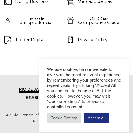
Doing Business
Mercado de Gás
Livro de
Oil & Gas
Jurisprudência
Comparative Guide
Folder Digital
Privacy Policy
We use cookies on our website to
give you the most relevant experience
by remembering your preferences and
repeat visits. By clicking “Accept All”,
RIO DE JANEIRO
SÃO PAULO
you consent to the use of ALL the
cookies. However, you may visit
BRASÍLIA
VITÓRIA
"Cookie Settings" to provide a
controlled consent.
Av. Rio Branco, nº 01, 14º andar - Ed. RB1- Centro, Rio de Janeiro -
Cookie Settings
Accept All
RJ, 20090-003 TEL (55 21) 2276 6200