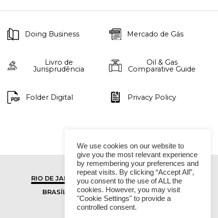
Doing Business
Mercado de Gás
Livro de
Oil & Gas
Jurisprudência
Comparative Guide
Folder Digital
Privacy Policy
We use cookies on our website to
give you the most relevant experience
by remembering your preferences and
repeat visits. By clicking “Accept All”,
RIO DE JANEIRO
SÃO PAULO
you consent to the use of ALL the
cookies. However, you may visit
BRASÍLIA
VITÓRIA
"Cookie Settings" to provide a
controlled consent.