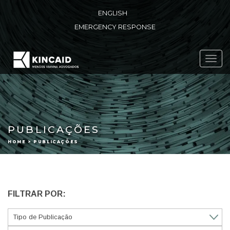
ENGLISH
EMERGENCY RESPONSE
Toggl
navig
PUBLICAÇÕES
HOME > PUBLICAÇÕES
FILTRAR POR: