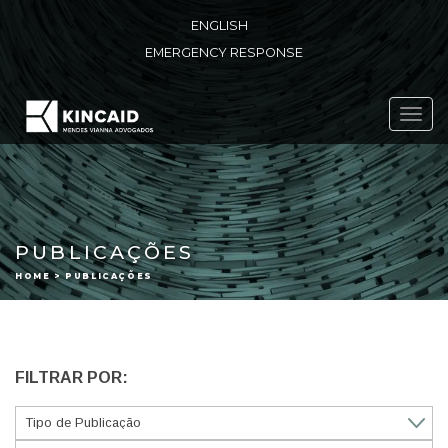
ENGLISH
EMERGENCY RESPONSE
Toggl
navig
PUBLICAÇÕES
HOME > PUBLICAÇÕES
FILTRAR POR: