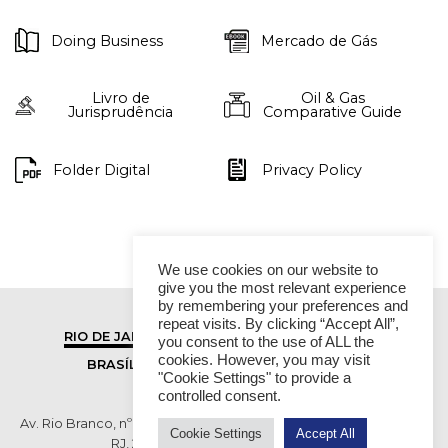
Doing Business
Mercado de Gás
Livro de
Oil & Gas
Jurisprudência
Comparative Guide
Folder Digital
Privacy Policy
We use cookies on our website to
give you the most relevant experience
by remembering your preferences and
repeat visits. By clicking “Accept All”,
RIO DE JANEIRO
SÃO PAULO
you consent to the use of ALL the
cookies. However, you may visit
BRASÍLIA
VITÓRIA
"Cookie Settings" to provide a
controlled consent.
Av. Rio Branco, nº 01, 14º andar - Ed. RB1- Centro, Rio de Janeiro -
Cookie Settings
Accept All
RJ, 20090-003 TEL (55 21) 2276 6200