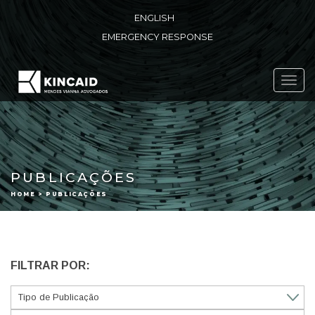
ENGLISH
EMERGENCY RESPONSE
Toggl
navig
PUBLICAÇÕES
HOME > PUBLICAÇÕES
FILTRAR POR: