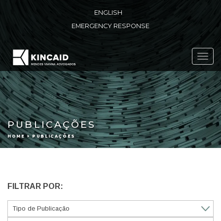
ENGLISH
EMERGENCY RESPONSE
Toggl
navig
PUBLICAÇÕES
HOME > PUBLICAÇÕES
FILTRAR POR: