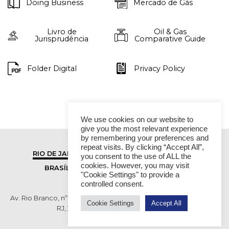
Doing Business
Mercado de Gás
Livro de
Oil & Gas
Jurisprudência
Comparative Guide
Folder Digital
Privacy Policy
We use cookies on our website to
give you the most relevant experience
by remembering your preferences and
repeat visits. By clicking “Accept All”,
RIO DE JANEIRO
SÃO PAULO
you consent to the use of ALL the
cookies. However, you may visit
BRASÍLIA
VITÓRIA
"Cookie Settings" to provide a
controlled consent.
Av. Rio Branco, nº 01, 14º andar - Ed. RB1- Centro, Rio de Janeiro -
Cookie Settings
Accept All
RJ, 20090-003 TEL (55 21) 2276 6200