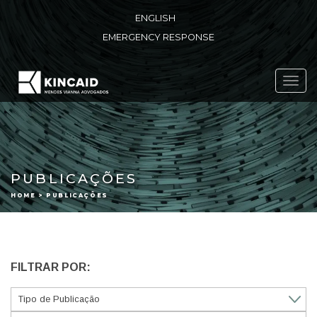
ENGLISH
EMERGENCY RESPONSE
Toggl
navig
PUBLICAÇÕES
HOME > PUBLICAÇÕES
FILTRAR POR: