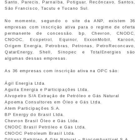
Santo, Parecis, Parnaíba, Potiguar, Recôncavo, Santos,
São Francisco, Tacutu e Tucano Sul.
No momento, segundo o site da ANP, existem 36
empresas com inscrição ativa para o regime de oferta
permanente de concessão. bp, Chevron, CNODC,
CNOOC, Ecopetrol, Equinor, ExxonMobil, Karoon,
Origem Energia, Petrobras, Petronas, PetroReconcavo,
QatarEnergy, Shell, Sinopec e TotalEnergies são
algumas dessas empresas.
As 36 empresas com inscrição ativa na OPC são:
Ágil Energia Ltda.
Aguila Energia e Participações Ltda.
Alvopetro S/A Extração de Petróleo e Gás Natural
Apoema Consultores em Óleo e Gás Ltda.
Atem Participações S.A.
BP Energy do Brasil Ltda.
Chevron Brasil Óleo e Gás Ltda.
CNODC Brasil Petróleo e Gás Ltda.
CNOOC Petroleum Brasil Ltda.
Dillianz Petróleo & Gás Natural – Biocombustível S.A.