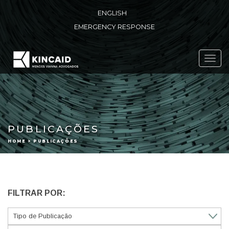
ENGLISH
EMERGENCY RESPONSE
Toggl
navig
PUBLICAÇÕES
HOME > PUBLICAÇÕES
FILTRAR POR: