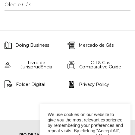
Óleo e Gás
Doing Business
Mercado de Gás
Livro de
Oil & Gas
Jurisprudência
Comparative Guide
Folder Digital
Privacy Policy
We use cookies on our website to
give you the most relevant experience
by remembering your preferences and
repeat visits. By clicking “Accept All”,
RIO DE JANEIRO
SÃO PAULO