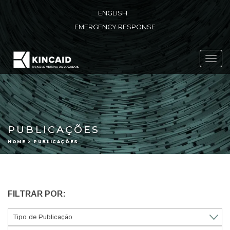
ENGLISH
EMERGENCY RESPONSE
Toggl
navig
PUBLICAÇÕES
HOME > PUBLICAÇÕES
FILTRAR POR: