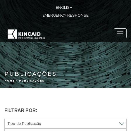
ENGLISH
EMERGENCY RESPONSE
Toggl
navig
PUBLICAÇÕES
HOME > PUBLICAÇÕES
FILTRAR POR: