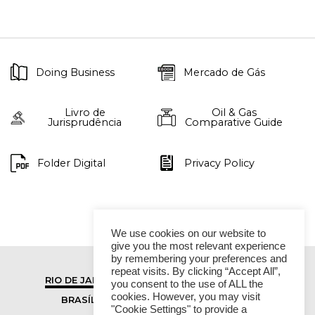
Doing Business
Mercado de Gás
Livro de
Oil & Gas
Jurisprudência
Comparative Guide
Folder Digital
Privacy Policy
We use cookies on our website to
give you the most relevant experience
by remembering your preferences and
repeat visits. By clicking “Accept All”,
RIO DE JANEIRO
SÃO PAULO
you consent to the use of ALL the
cookies. However, you may visit
BRASÍLIA
VITÓRIA
"Cookie Settings" to provide a