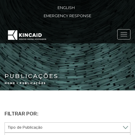
ENGLISH
EMERGENCY RESPONSE
Toggl
navig
PUBLICAÇÕES
HOME > PUBLICAÇÕES
FILTRAR POR: