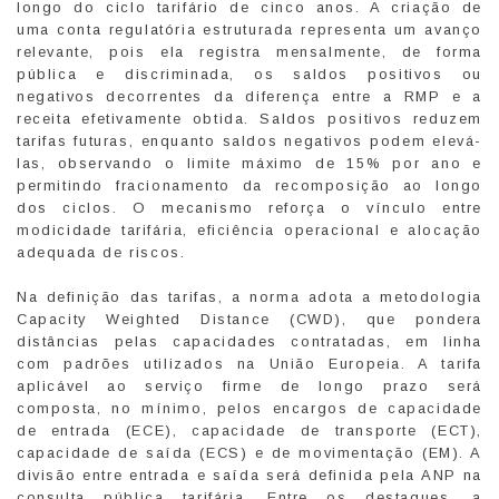
longo do ciclo tarifário de cinco anos. A criação de
uma conta regulatória estruturada representa um avanço
relevante, pois ela registra mensalmente, de forma
pública e discriminada, os saldos positivos ou
negativos decorrentes da diferença entre a RMP e a
receita efetivamente obtida. Saldos positivos reduzem
tarifas futuras, enquanto saldos negativos podem elevá-
las, observando o limite máximo de 15% por ano e
permitindo fracionamento da recomposição ao longo
dos ciclos. O mecanismo reforça o vínculo entre
modicidade tarifária, eficiência operacional e alocação
adequada de riscos.
Na definição das tarifas, a norma adota a metodologia
Capacity Weighted Distance (CWD), que pondera
distâncias pelas capacidades contratadas, em linha
com padrões utilizados na União Europeia. A tarifa
aplicável ao serviço firme de longo prazo será
composta, no mínimo, pelos encargos de capacidade
de entrada (ECE), capacidade de transporte (ECT),
capacidade de saída (ECS) e de movimentação (EM). A
divisão entre entrada e saída será definida pela ANP na
consulta pública tarifária. Entre os destaques, a