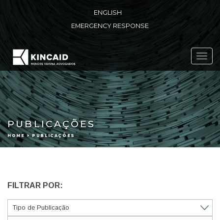
ENGLISH
EMERGENCY RESPONSE
Toggl
navig
PUBLICAÇÕES
HOME > PUBLICAÇÕES
FILTRAR POR: