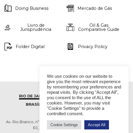
Doing Business
Mercado de Gás
Livro de
Oil & Gas
Jurisprudência
Comparative Guide
Folder Digital
Privacy Policy
We use cookies on our website to
give you the most relevant experience
by remembering your preferences and
repeat visits. By clicking “Accept All”,
RIO DE JANEIRO
SÃO PAULO
you consent to the use of ALL the
cookies. However, you may visit
BRASÍLIA
VITÓRIA
"Cookie Settings" to provide a
controlled consent.
Av. Rio Branco, nº 01, 14º andar - Ed. RB1- Centro, Rio de Janeiro -
Cookie Settings
Accept All
RJ, 20090-003 TEL (55 21) 2276 6200