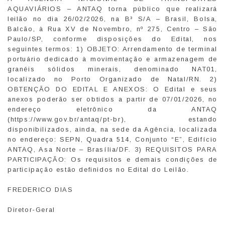
AQUAVIÁRIOS – ANTAQ torna público que realizará
leilão no dia 26/02/2026, na B³ S/A – Brasil, Bolsa,
Balcão, à Rua XV de Novembro, nº 275, Centro – São
Paulo/SP, conforme disposições do Edital, nos
seguintes termos: 1) OBJETO: Arrendamento de terminal
portuário dedicado à movimentação e armazenagem de
granéis sólidos minerais, denominado NAT01,
localizado no Porto Organizado de Natal/RN. 2)
OBTENÇÃO DO EDITAL E ANEXOS: O Edital e seus
anexos poderão ser obtidos a partir de 07/01/2026, no
endereço eletrônico da ANTAQ
(https://www.gov.br/antaq/pt-br), estando
disponibilizados, ainda, na sede da Agência, localizada
no endereço: SEPN, Quadra 514, Conjunto “E”, Edifício
ANTAQ, Asa Norte – Brasília/DF. 3) REQUISITOS PARA
PARTICIPAÇÃO: Os requisitos e demais condições de
participação estão definidos no Edital do Leilão.
FREDERICO DIAS
Diretor-Geral