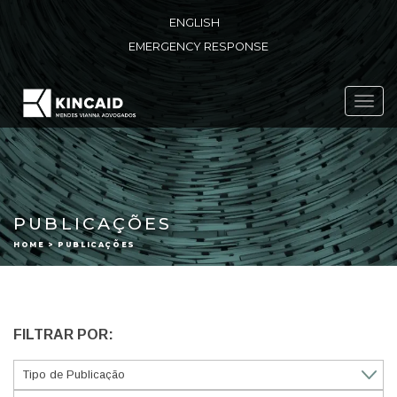
ENGLISH
EMERGENCY RESPONSE
Toggl
navig
PUBLICAÇÕES
HOME > PUBLICAÇÕES
FILTRAR POR: