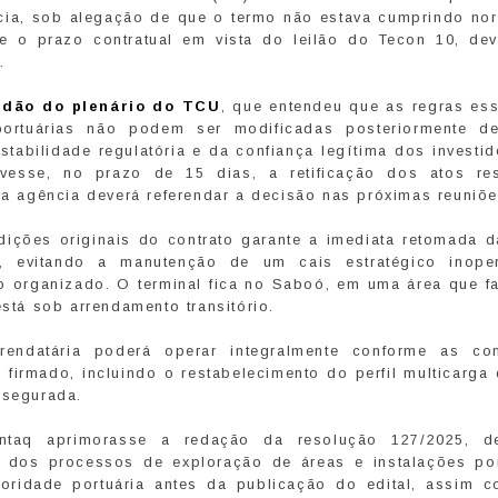
cia, sob alegação de que o termo não estava cumprindo no
 e o prazo contratual em vista do leilão do Tecon 10, de
.
rdão do plenário do TCU
, que entendeu que as regras ess
portuárias não podem ser modificadas posteriormente d
tabilidade regulatória e da confiança legítima dos investi
sse, no prazo de 15 dias, a retificação dos atos rest
 da agência deverá referendar a decisão nas próximas reuniõe
dições originais do contrato garante a imediata retomada d
’, evitando a manutenção de um cais estratégico inope
to organizado. O terminal fica no Saboó, em uma área que fa
está sob arrendamento transitório.
ndatária poderá operar integralmente conforme as co
o firmado, incluindo o restabelecimento do perfil multicarga
ssegurada.
aq aprimorasse a redação da resolução 127/2025, de
o dos processos de exploração de áreas e instalações por
toridade portuária antes da publicação do edital, assim 