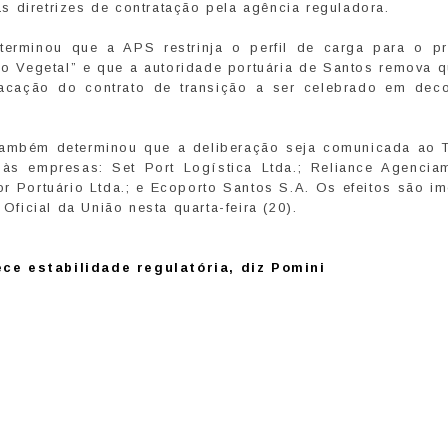
 diretrizes de contratação pela agência reguladora.
eterminou que a APS restrinja o perfil de carga para o p
ido Vegetal” e que a autoridade portuária de Santos remova 
tracação do contrato de transição a ser celebrado em deco
 também determinou que a deliberação seja comunicada ao 
 às empresas: Set Port Logística Ltda.; Reliance Agencia
or Portuário Ltda.; e Ecoporto Santos S.A. Os efeitos são i
 Oficial da União nesta quarta-feira (20).
ece estabilidade regulatória, diz Pomini