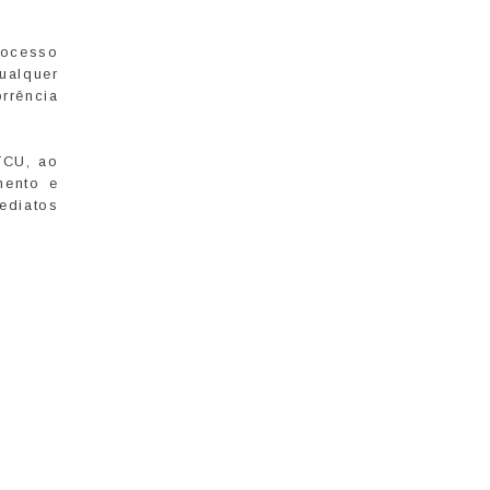
rocesso
qualquer
rrência
TCU, ao
mento e
mediatos