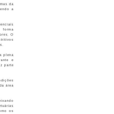
rmas da
vendo a
enciais
e forma
dores. O
ritivos
s.
a plena
rante e
z parte
ndições
 da área
ixando
tuárias
como os