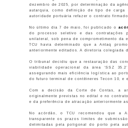
dezembro de 2025, por determinação da agên
autarquia, como definição de tipo de carga
autoridade portuária refazer o contrato firmado
No último dia 7 de maio, foi publicado o
acó
do processo seletivo e das contratações 
unilateral, sob pena de comprometimento da es
TCU havia determinado que a Antaq promove
anteriormente editados. A diretoria colegiada
O tribunal decidiu que a restauração das con
viabilidade operacional da área ‘SSZ 35.2
assegurando mais eficiência logística ao por
do futuro terminal de contêineres Tecon 10, e 
Com a decisão da Corte de Contas, a arre
originalmente previstas no edital e no contrat
e da preferência de atracação anteriormente a
No acórdão, o TCU recomendou que a Ant
transparente os prazos limites de submissã
delimitadas pela poligonal do porto pela au