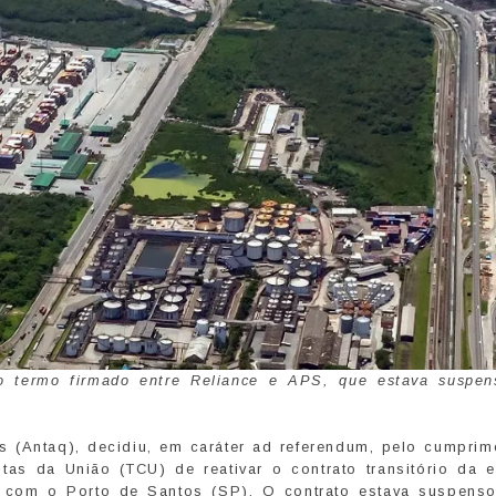
do termo firmado entre Reliance e APS, que estava suspen
s (Antaq), decidiu, em caráter ad referendum, pelo cumprim
tas da União (TCU) de reativar o contrato transitório da 
s com o Porto de Santos (SP). O contrato estava suspens