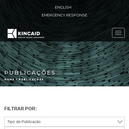
ENGLISH
EMERGENCY RESPONSE
Toggl
navig
PUBLICAÇÕES
HOME > PUBLICAÇÕES
FILTRAR POR: