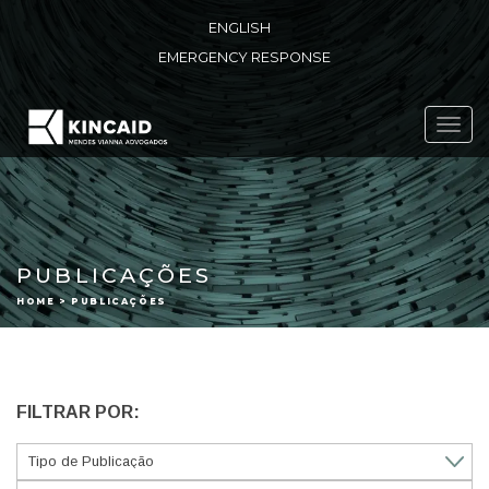
ENGLISH
EMERGENCY RESPONSE
Toggl
navig
PUBLICAÇÕES
HOME > PUBLICAÇÕES
FILTRAR POR: