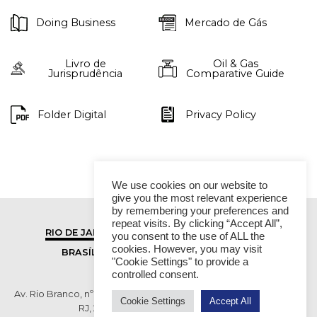
Doing Business
Mercado de Gás
Livro de
Oil & Gas
Jurisprudência
Comparative Guide
Folder Digital
Privacy Policy
We use cookies on our website to
give you the most relevant experience
by remembering your preferences and
repeat visits. By clicking “Accept All”,
RIO DE JANEIRO
SÃO PAULO
you consent to the use of ALL the
cookies. However, you may visit
BRASÍLIA
VITÓRIA
"Cookie Settings" to provide a
controlled consent.
Av. Rio Branco, nº 01, 14º andar - Ed. RB1- Centro, Rio de Janeiro -
Cookie Settings
Accept All
RJ, 20090-003 TEL (55 21) 2276 6200