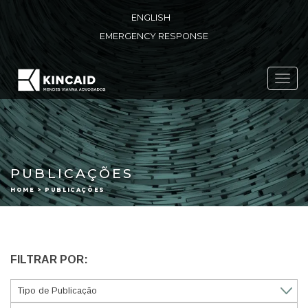
ENGLISH
EMERGENCY RESPONSE
Toggl
navig
PUBLICAÇÕES
HOME > PUBLICAÇÕES
FILTRAR POR: