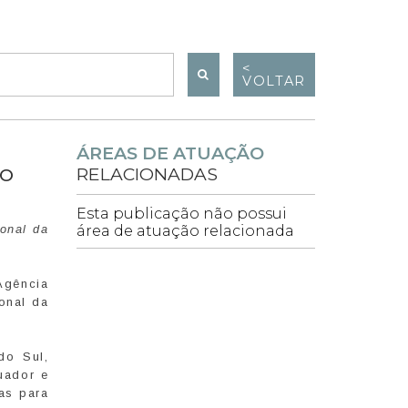
<
VOLTAR
ÁREAS DE ATUAÇÃO
RELACIONADAS
RO
Esta publicação não possui
ional da
área de atuação relacionada
Agência
onal da
do Sul,
quador e
as para