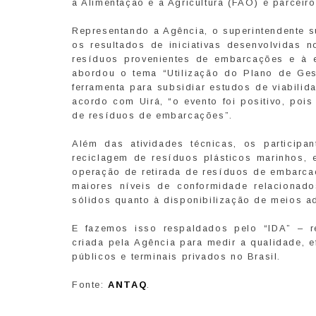
a Alimentação e a Agricultura (FAO) e parceiro
Representando a Agência, o superintendente su
os resultados de iniciativas desenvolvidas 
resíduos provenientes de embarcações e à es
abordou o tema “Utilização do Plano de Ge
ferramenta para subsidiar estudos de viabili
acordo com Uirá, “o evento foi positivo, poi
de resíduos de embarcações”.
Além das atividades técnicas, os participa
reciclagem de resíduos plásticos marinhos,
operação de retirada de resíduos de embarca
maiores níveis de conformidade relacionad
sólidos quanto à disponibilização de meios 
E fazemos isso respaldados pelo “IDA” – r
criada pela Agência para medir a qualidade, 
públicos e terminais privados no Brasil.
Fonte:
ANTAQ
.