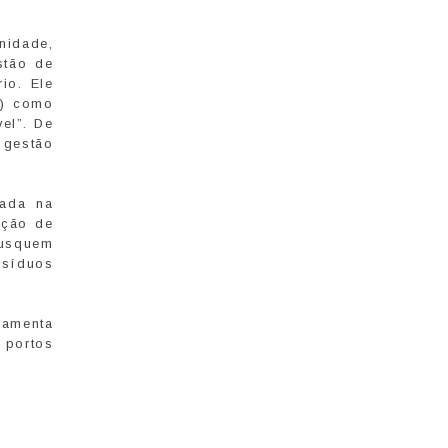
unidade,
stão de
io. Ele
n) como
el”. De
 gestão
zada na
ação de
busquem
esíduos
ramenta
 portos