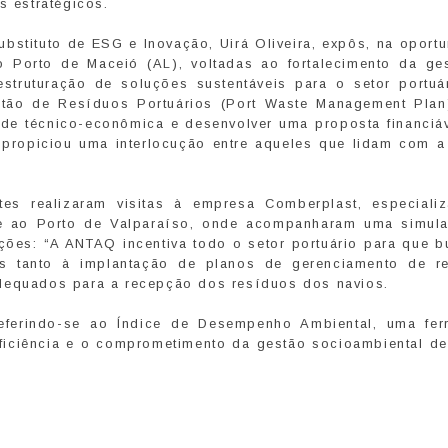
s estratégicos.
bstituto de ESG e Inovação, Uirá Oliveira, expôs, na oport
no Porto de Maceió (AL), voltadas ao fortalecimento da ge
truturação de soluções sustentáveis para o setor portuár
stão de Resíduos Portuários (Port Waste Management Pla
dade técnico-econômica e desenvolver uma proposta financiáv
s propiciou uma interlocução entre aqueles que lidam com a
ntes realizaram visitas à empresa Comberplast, especiali
 e ao Porto de Valparaíso, onde acompanharam uma simul
ções: “A ANTAQ incentiva todo o setor portuário para que 
os tanto à implantação de planos de gerenciamento de r
adequados para a recepção dos resíduos dos navios.
eferindo-se ao Índice de Desempenho Ambiental, uma fer
eficiência e o comprometimento da gestão socioambiental de