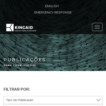
ENGLISH
EMERGENCY RESPONSE
Toggl
navig
PUBLICAÇÕES
HOME > PUBLICAÇÕES
FILTRAR POR: