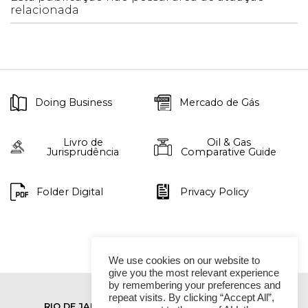
relacionada
Doing Business
Mercado de Gás
Livro de
Oil & Gas
Jurisprudência
Comparative Guide
Folder Digital
Privacy Policy
We use cookies on our website to
give you the most relevant experience
by remembering your preferences and
repeat visits. By clicking “Accept All”,
RIO DE JANEIRO
SÃO PAULO