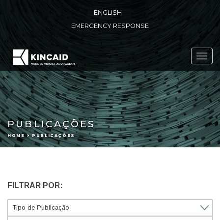
ENGLISH
EMERGENCY RESPONSE
Toggl
navig
PUBLICAÇÕES
HOME > PUBLICAÇÕES
FILTRAR POR: