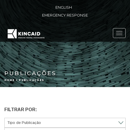
ENGLISH
EMERGENCY RESPONSE
Toggl
navig
PUBLICAÇÕES
HOME > PUBLICAÇÕES
FILTRAR POR: