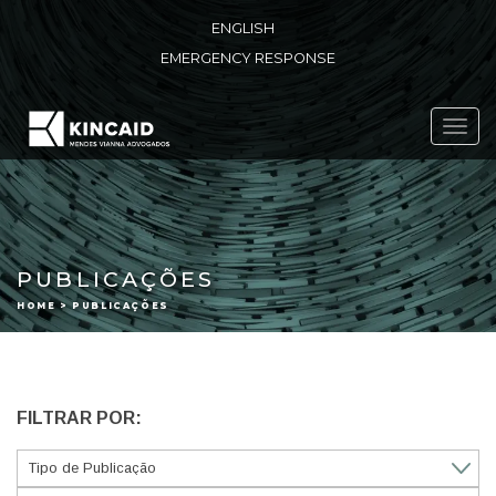
ENGLISH
EMERGENCY RESPONSE
Toggl
navig
PUBLICAÇÕES
HOME > PUBLICAÇÕES
FILTRAR POR: