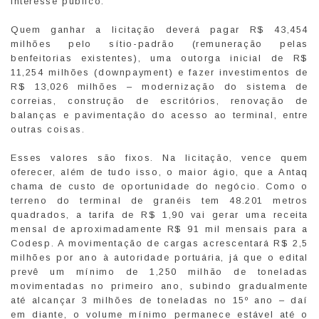
interesse público.
Quem ganhar a licitação deverá pagar R$ 43,454
milhões pelo sítio-padrão (remuneração pelas
benfeitorias existentes), uma outorga inicial de R$
11,254 milhões (downpayment) e fazer investimentos de
R$ 13,026 milhões – modernização do sistema de
correias, construção de escritórios, renovação de
balanças e pavimentação do acesso ao terminal, entre
outras coisas.
Esses valores são fixos. Na licitação, vence quem
oferecer, além de tudo isso, o maior ágio, que a Antaq
chama de custo de oportunidade do negócio. Como o
terreno do terminal de granéis tem 48.201 metros
quadrados, a tarifa de R$ 1,90 vai gerar uma receita
mensal de aproximadamente R$ 91 mil mensais para a
Codesp. A movimentação de cargas acrescentará R$ 2,5
milhões por ano à autoridade portuária, já que o edital
prevê um mínimo de 1,250 milhão de toneladas
movimentadas no primeiro ano, subindo gradualmente
até alcançar 3 milhões de toneladas no 15º ano – daí
em diante, o volume mínimo permanece estável até o