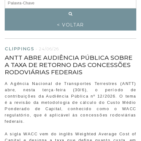
< VOLTAR
CLIPPINGS
-
24/06/26
ANTT ABRE AUDIÊNCIA PÚBLICA SOBRE
A TAXA DE RETORNO DAS CONCESSÕES
RODOVIÁRIAS FEDERAIS
A Agência Nacional de Transportes Terrestres (ANTT)
abre, nesta terça-feira (30/6), o período de
contribuições da Audiência Pública nº 12/2026. O tema
é a revisão da metodologia de cálculo do Custo Médio
Ponderado de Capital, conhecido como o WACC
regulatório, que é aplicável às concessões rodoviárias
federais.
A sigla WACC vem do inglês Weighted Average Cost of
Capital e designa a taxa que define quanto custa, em