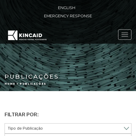
ENGLISH
EMERGENCY RESPONSE
Toggl
navig
PUBLICAÇÕES
HOME > PUBLICAÇÕES
FILTRAR POR: