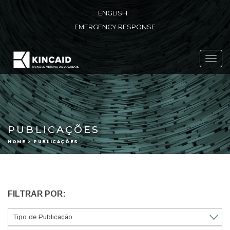
ENGLISH
EMERGENCY RESPONSE
Toggl
navig
PUBLICAÇÕES
HOME > PUBLICAÇÕES
FILTRAR POR: