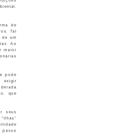
ndições
iental,
orma de
os. Tal
o de um
oras. Ao
r maior
onárias
ue pode
 exigir
iderada
lo, que
r seus
 “ilhas”
ilidade
e passo