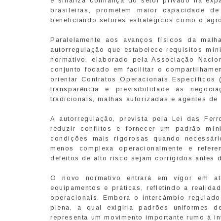
e sinaliza confiança do setor privado na exp
brasileiras, prometem maior capacidade de
beneficiando setores estratégicos como o agro
Paralelamente aos avanços físicos da malha
autorregulação que estabelece requisitos mín
normativo, elaborado pela Associação Nacio
conjunto focado em facilitar o compartilhamen
orientar Contratos Operacionais Específicos 
transparência e previsibilidade às negocia
tradicionais, malhas autorizadas e agentes de t
A autorregulação, prevista pela Lei das Ferr
reduzir conflitos e fornecer um padrão mín
condições mais rigorosas quando necessário
menos complexa operacionalmente e refere
defeitos de alto risco sejam corrigidos antes 
O novo normativo entrará em vigor em a
equipamentos e práticas, refletindo a realida
operacionais. Embora o intercâmbio regulado 
plena, a qual exigiria padrões uniformes d
representa um movimento importante rumo à int