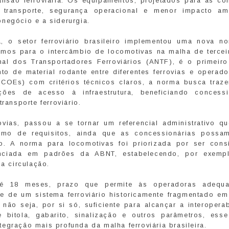
ansão ferroviária. Os equipamentos, projetados para as co
 transporte, segurança operacional e menor impacto amb
negócio e a siderurgia.
, o setor ferroviário brasileiro implementou uma nova n
imos para o intercâmbio de locomotivas na malha de terceir
nal dos Transportadores Ferroviários (ANTF), é o primeir
to de material rodante entre diferentes ferrovias e operad
(COEs) com critérios técnicos claros, a norma busca traze
ções de acesso à infraestrutura, beneficiando concessi
ransporte ferroviário.
ovias, passou a se tornar um referencial administrativo q
imo de requisitos, ainda que as concessionárias possam
. A norma para locomotivas foi priorizada por ser cons
nciada em padrões da ABNT, estabelecendo, por exemp
da circulação.
té 18 meses, prazo que permite às operadoras adequa
de de um sistema ferroviário historicamente fragmentado em
não seja, por si só, suficiente para alcançar a interoperab
e bitola, gabarito, sinalização e outros parâmetros, ess
egração mais profunda da malha ferroviária brasileira.