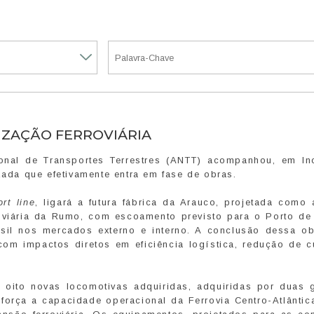
RIZAÇÃO FERROVIÁRIA
onal de Transportes Terrestres (ANTT) acompanhou, em In
zada que efetivamente entra em fase de obras.
ort line
, ligará a futura fábrica da Arauco, projetada como 
roviária da Rumo, com escoamento previsto para o Porto de
asil nos mercados externo e interno. A conclusão dessa ob
om impactos diretos em eficiência logística, redução de c
ito novas locomotivas adquiridas, adquiridas por duas 
eforça a capacidade operacional da Ferrovia Centro-Atlântic