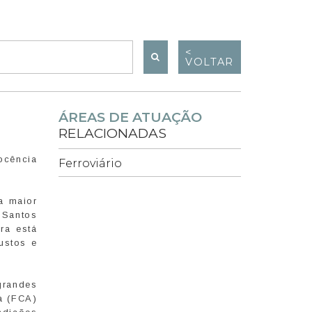
<
VOLTAR
ÁREAS DE ATUAÇÃO
RELACIONADAS
ocência
Ferroviário
a maior
 Santos
ra está
ustos e
grandes
a (FCA)