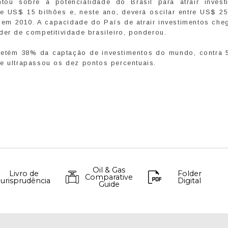
ou sobre a potencialidade do Brasil para atrair invest
e US$ 15 bilhões e, neste ano, deverá oscilar entre US$ 2
á em 2010. A capacidade do País de atrair investimentos che
der de competitividade brasileiro, ponderou.
a detém 38% da captação de investimentos do mundo, contra
e ultrapassou os dez pontos percentuais.
Oil & Gas
Livro de
Folder
Comparative
Jurisprudência
Digital
Guide