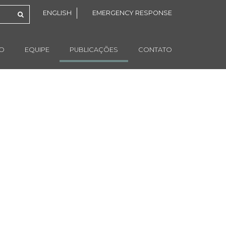
ENGLISH
EMERGENCY RESPONSE
ÃO
EQUIPE
PUBLICAÇÕES
CONTATO